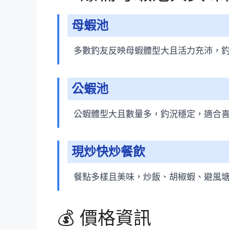
母蝦池
多數釣友反映母蝦體型大且活力充沛，
公蝦池
公蝦體型大且數量多，釣況穩定，適合
現炒快炒餐飲
餐點多樣且美味，炒飯、胡椒蝦、避風
💰 價格資訊