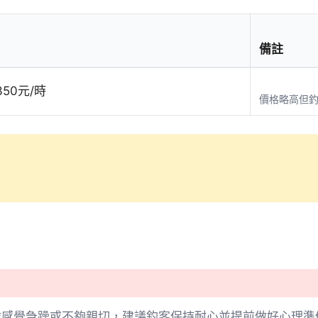
備註
350元/時
價格略高但
候感覺急躁或不夠親切，建議釣客保持耐心並提前做好心理準