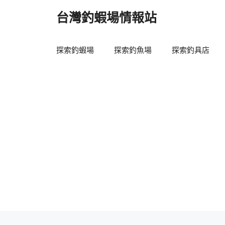
跳
台灣釣蝦場情報站
至
主
要
探索釣蝦場
探索釣魚場
探索釣具店
內
容