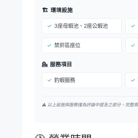
🏗️
環境設施
✓
3座母蝦池、2座公蝦池
✓
✓
禁菸區座位
✓
💁
服務項目
✓
釣蝦服務
✓
⚠️ 以上設施與服務僅為評論中提及之部分，完整