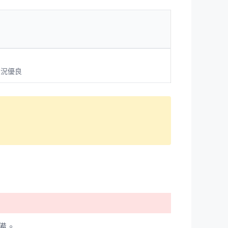
釣況優良
備。