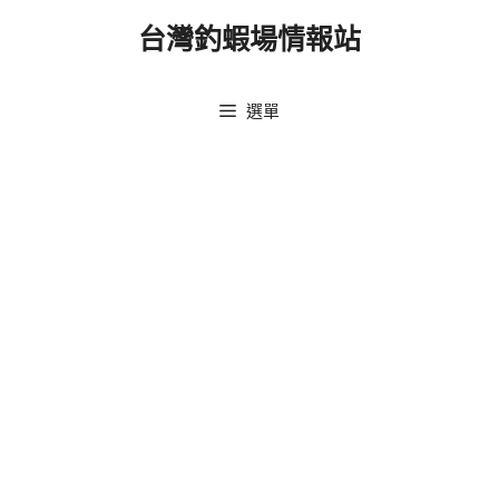
跳
台灣釣蝦場情報站
至
主
要
選單
內
容