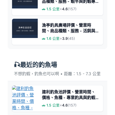
品種類、服務 - 蝦竿與釣蝦專
業推薦
🚗 1.5 公里
⭐
4.6
(157)
漁亭釣具廣場評價、營業時
間、商品種類、服務 - 活餌與
蝦竿維修
🚗 1.6 公里
⭐
3.9
(45)
🎣最近的釣魚場
不想釣蝦，釣魚也可以啊 • 距離：1.5 - 7.3 公里
建利釣魚池評價、營業時間、
價格、魚種 - 專業釣具與釣蝦
教學
🚗 1.5 公里
⭐
4.6
(157)