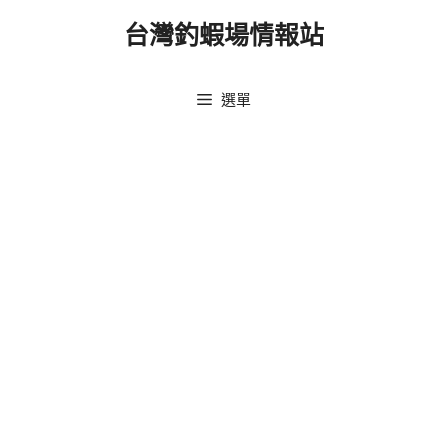
跳
台灣釣蝦場情報站
至
主
要
選單
內
容