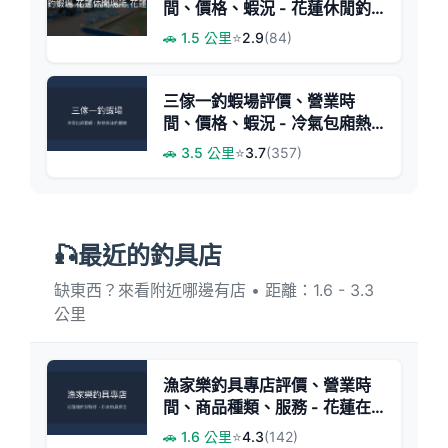
間、價格、蝦況 - 花蓮休閒釣
蝦體驗
🚗 1.5 公里
⭐
2.9
(84)
三傢一釣蝦場評價、營業時
間、價格、蝦況 - 冷氣包廂熱
炒歡唱釣蝦體驗
🚗 3.5 公里
⭐
3.7
(357)
🎣最近的釣具店
缺東西？來看附近哪邊有店 • 距離：1.6 - 3.3
公里
漁家樂釣具專店評價、營業時
間、商品種類、服務 - 花蓮在
地磯釣與日本釣具專賣
🚗 1.6 公里
⭐
4.3
(142)