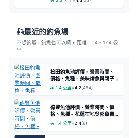
🚗 3.3 公里
⭐
4.3
(35)
🎣最近的釣魚場
不想釣蝦，釣魚也可以啊 • 距離：1.4 - 17.4 公
里
松田釣魚池評價、營業時間、
價格、魚種 - 美味烤魚與親子
同樂釣場
🚗 1.4 公里
⭐
4.2
(484)
德豐魚池評價、營業時間、價
格、魚種 - 花蓮在地吳郭魚賣
場
🚗 1.4 公里
⭐
2.4
(8)