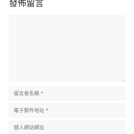
發佈留言
留
言
留
言
者
電
名
子
稱
郵
個
件
人