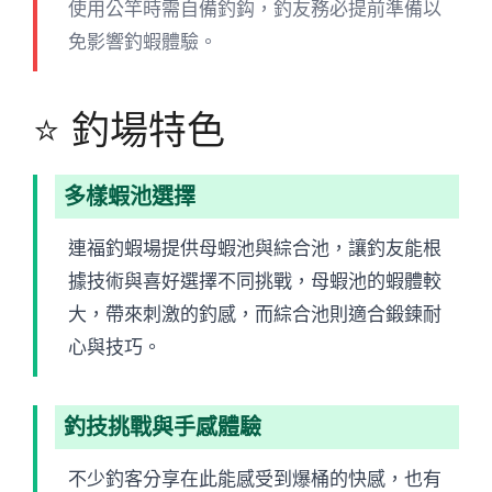
使用公竿時需自備釣鈎，釣友務必提前準備以
免影響釣蝦體驗。
⭐ 釣場特色
多樣蝦池選擇
連福釣蝦場提供母蝦池與綜合池，讓釣友能根
據技術與喜好選擇不同挑戰，母蝦池的蝦體較
大，帶來刺激的釣感，而綜合池則適合鍛鍊耐
心與技巧。
釣技挑戰與手感體驗
不少釣客分享在此能感受到爆桶的快感，也有