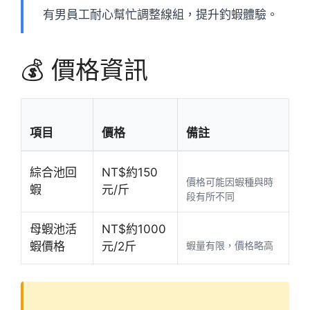
有男員工耐心幫忙調整線組，提升釣蝦體驗。
💰 價格資訊
項目
價格
備註
綜合池回
NT$約150
價格可能因蝦種與時
蝦
元/斤
段有所不同
母蝦池活
NT$約1000
蝦價格
元/2斤
蝦量有限，價格略高