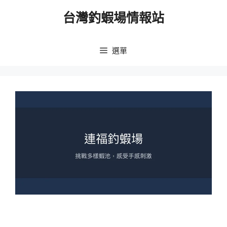
跳
台灣釣蝦場情報站
至
主
要
選單
內
容