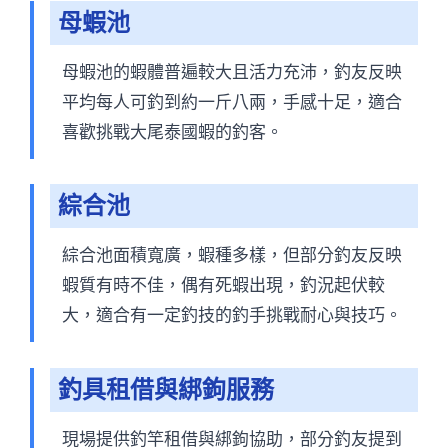
母蝦池
母蝦池的蝦體普遍較大且活力充沛，釣友反映
平均每人可釣到約一斤八兩，手感十足，適合
喜歡挑戰大尾泰國蝦的釣客。
綜合池
綜合池面積寬廣，蝦種多樣，但部分釣友反映
蝦質有時不佳，偶有死蝦出現，釣況起伏較
大，適合有一定釣技的釣手挑戰耐心與技巧。
釣具租借與綁鉤服務
現場提供釣竿租借與綁鉤協助，部分釣友提到