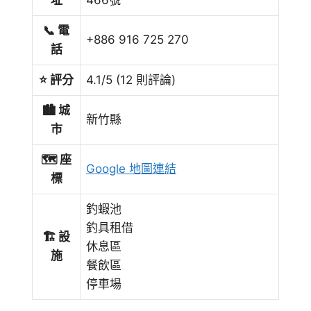
址
466號
📞 電
+886 916 725 270
話
⭐ 評分
4.1/5 (12 則評論)
🏙️ 城
新竹縣
市
🗺️ 座
Google 地圖連結
標
釣蝦池
釣具租借
🏗️ 設
休息區
施
餐飲區
停車場