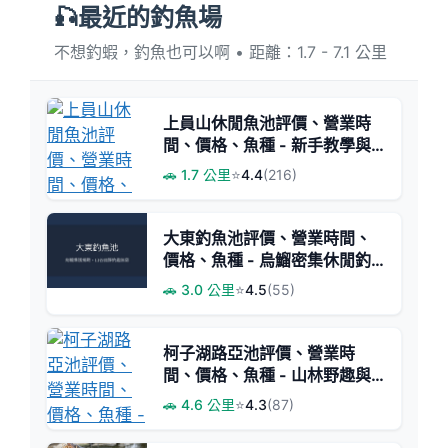
🎣最近的釣魚場
不想釣蝦，釣魚也可以啊 • 距離：1.7 - 7.1 公里
上員山休閒魚池評價、營業時
間、價格、魚種 - 新手教學與
鮮魚料理首選
🚗 1.7 公里
⭐
4.4
(216)
大東釣魚池評價、營業時間、
價格、魚種 - 烏鰡密集休閒釣
場
🚗 3.0 公里
⭐
4.5
(55)
柯子湖路亞池評價、營業時
間、價格、魚種 - 山林野趣與
豐富魚種路亞池
🚗 4.6 公里
⭐
4.3
(87)