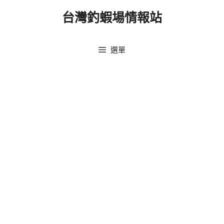
跳
台灣釣蝦場情報站
至
主
要
選單
內
容