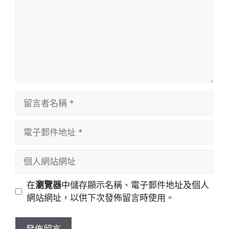
留
言
者
電
名
子
稱
郵
個
件
人
地
網
在
瀏覽器
中儲存顯示名稱、電子郵件地址及個人
址
站
網站網址，以供下次發佈留言時使用。
網
址