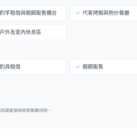
釣竿租借與蝦餌販售櫃台
✓
代客烤蝦與熱炒餐廳
戶外及室內休息區
釣具租借
✓
蝦餌販售
資訊請直接與商家聯繫諮詢。