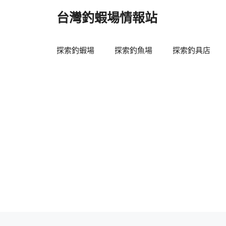
跳
台灣釣蝦場情報站
至
主
要
探索釣蝦場
探索釣魚場
探索釣具店
內
容