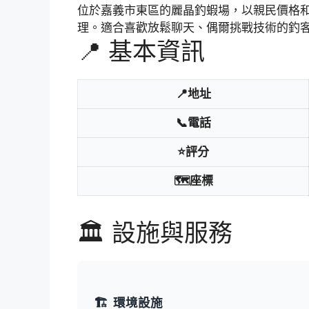
位於嘉義市東區的麗晶釣蝦場，以親民價格
理。適合喜歡放鬆聊天、偶爾挑戰技術的釣
📍 基本資訊
📍地址
📞電話
⭐評分
🗺️座標
🏛️ 設施與服務
🏗️
環境設施