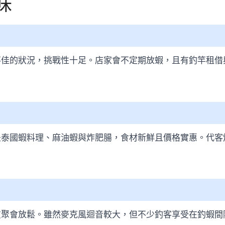
味
不佳的狀況，挑戰性十足。店家會不定期放蝦，且有釣竿租借
是泰國蝦料理、麻油蝦與炸肥腸，食材新鮮且價格實惠。代客
友聚會放鬆。雖然麥克風迴音較大，但不少釣客享受在釣蝦間