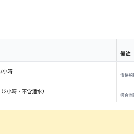
備註
元/小時
價格親
0元（2小時，不含酒水）
適合團