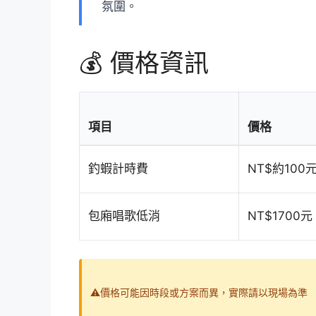
氛圍。
💰 價格資訊
項目
價格
釣蝦計時費
NT$約100
包廂唱歌低消
NT$170
⚠️價格可能因時段或方案而異，實際請以現場為準