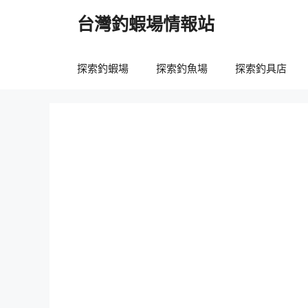
跳
台灣釣蝦場情報站
至
主
要
探索釣蝦場
探索釣魚場
探索釣具店
內
容