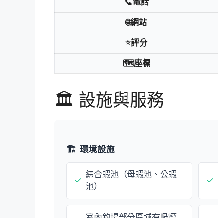
📞電話
🌐網站
⭐評分
🗺️座標
🏛️ 設施與服務
🏗️
環境設施
綜合蝦池（母蝦池、公蝦
✓
✓
池）
室內釣場部分區域有吸煙