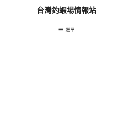
跳
台灣釣蝦場情報站
至
主
要
選單
內
容