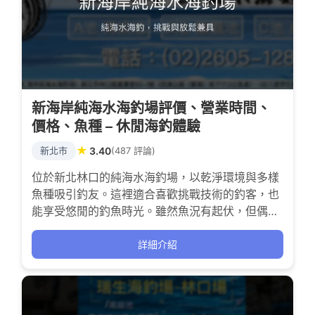
新海岸純海水海釣場評價、營業時間、
價格、魚種 – 休閒海釣體驗
★
新北市
3.40
(487 評論)
位於新北林口的純海水海釣場，以乾淨環境與多樣
魚種吸引釣友。這裡適合喜歡挑戰技術的釣客，也
能享受悠閒的釣魚時光。雖然魚況有起伏，但偶爾
爆護的成就感與親切的釣場氛圍，讓不少釣友願意
一試身手。
詳細介紹