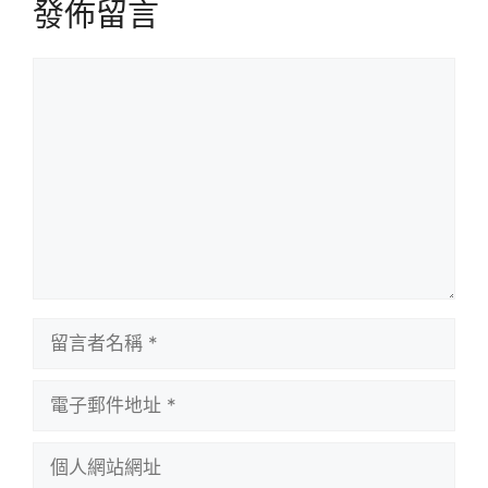
發佈留言
留
言
留
言
者
電
名
子
稱
郵
個
件
人