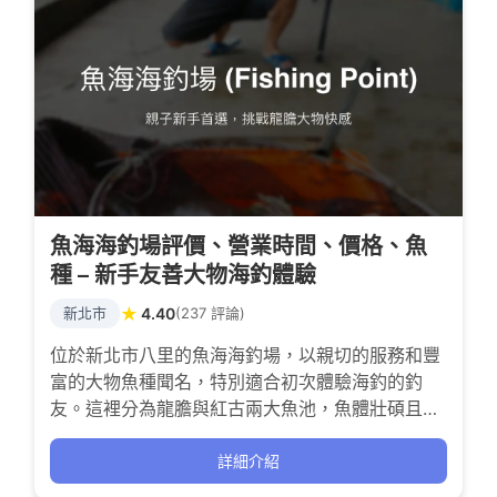
魚海海釣場評價、營業時間、價格、魚
種 – 新手友善大物海釣體驗
★
新北市
4.40
(237 評論)
位於新北市八里的魚海海釣場，以親切的服務和豐
富的大物魚種聞名，特別適合初次體驗海釣的釣
友。這裡分為龍膽與紅古兩大魚池，魚體壯碩且咬
度強烈，讓每一次拉竿都充滿刺激與成就感。老闆
與工作人員耐心教學，營造溫馨氛圍，無論是親子
詳細介紹
同遊或新手挑戰，都能享受爆護的樂趣。