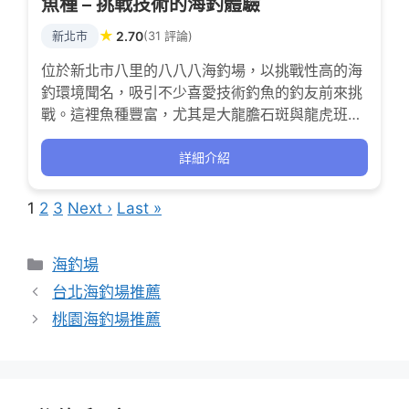
魚種 – 挑戰技術的海釣體驗
★
新北市
2.70
(31 評論)
位於新北市八里的八八八海釣場，以挑戰性高的海
釣環境聞名，吸引不少喜愛技術釣魚的釣友前來挑
戰。這裡魚種豐富，尤其是大龍膽石斑與龍虎班，
讓釣客在海風與美景中享受刺激的釣魚樂趣。雖然
環境維護仍有提升空間，但店家近年積極改善，適
詳細介紹
合追求真實海釣挑戰的釣手。
1
2
3
Next ›
Last »
分
海釣場
類
台北海釣場推薦
桃園海釣場推薦