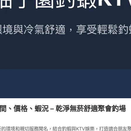
間、價格、蝦況 – 乾淨無菸舒適聚會釣場
菸的環境和親切服務聞名，結合釣蝦與KTV娛樂，打造適合朋友