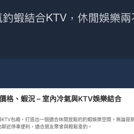
格、蝦況 – 室內冷氣與KTV娛樂結合
KTV包廂，打造出一個適合休閒放鬆的釣蝦娛樂空間。無論是
地鄰近停車便利，適合朋友聚會與輕鬆垂釣。