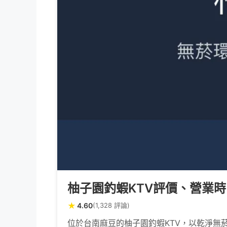
柚子園釣蝦KTV評價、營業時
★
4.60
(1,328 評論)
位於台南麻豆的柚子園釣蝦KTV，以乾淨無