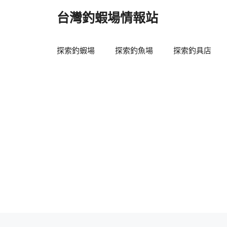
跳
台灣釣蝦場情報站
至
主
要
探索釣蝦場
探索釣魚場
探索釣具店
內
容