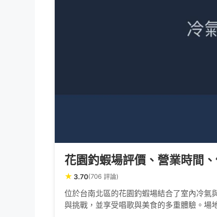
花園釣蝦場評價、營業時間、價
★
3.70
(706 評論)
位於台南北區的花園釣蝦場結合了室內冷氣與
與挑戰，並享受唱歌與美食的多重體驗。場