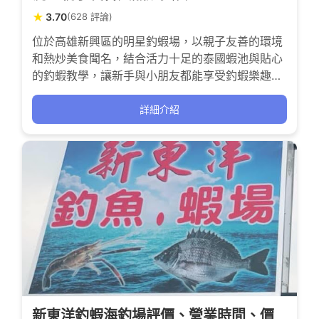
★
3.70
(628 評論)
位於高雄新興區的明星釣蝦場，以親子友善的環境
和熱炒美食聞名，結合活力十足的泰國蝦池與貼心
的釣蝦教學，讓新手與小朋友都能享受釣蝦樂趣。
雖然戶外環境需備防蚊措施，但熱情的釣友與老闆
的溫暖氛圍，讓每一次垂釣都充滿成就感與歡笑。
詳細介紹
新東洋釣蝦海釣場評價、營業時間、價