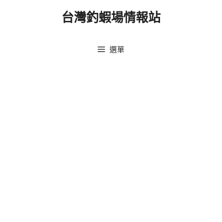
跳
台灣釣蝦場情報站
至
主
要
選單
內
容