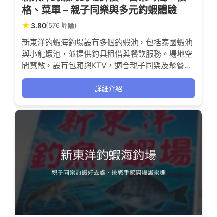
格、菜單 – 親子同樂與多元釣蝦體驗
★
3.80
(576 評論)
新東洋釣蝦海釣場設有多個釣蝦池，包括泰國蝦池
與小龍蝦池，並提供釣具租借與餐飲服務。場地空
間寬敞，設有包廂與KTV，適合親子同樂及聚餐唱
歌，服務人員態度整體友善。環境整體偏老舊，部
分區域衛生與設備維護有待加強。 價格方面，釣蝦
詳細介紹
費用約每小時200元，餐飲價格合理且菜色多樣。
交通便利，附設停車場，適合家庭及釣蝦愛好者休
閒放鬆，但需注意部分時段蝦況不佳及環境衛生問
題。