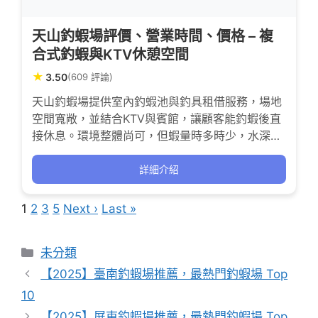
天山釣蝦場評價、營業時間、價格 – 複
合式釣蝦與KTV休憩空間
★
3.50
(609 評論)
天山釣蝦場提供室內釣蝦池與釣具租借服務，場地
空間寬敞，並結合KTV與賓館，讓顧客能釣蝦後直
接休息。環境整體尚可，但蝦量時多時少，水深較
深，適合喜歡多元娛樂的客群。服務方面，櫃檯人
員態度參差不齊，教學指導較少。 價格方面，第一
詳細介紹
小時收費約350元，設備租借另計，蝦量與價格CP
值偏低。交通便利，位於高雄市仁武區，設有停車
1
2
3
5
Next ›
Last »
場，但停車資訊未明確。需注意服務態度及放蝦品
質波動較大。
分
未分類
類
【2025】臺南釣蝦場推薦，最熱門釣蝦場 Top
10
【2025】屏東釣蝦場推薦，最熱門釣蝦場 Top